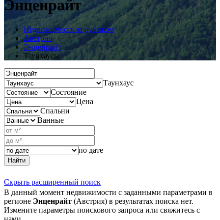
Энценрайт
Недвижимость за рубежом
Австрия
Энценрайт
Таунхаусы
Таунхаус
Состояние
Цена
Спальни
Ванные
по дате
Найти
Скрыть расширенный поиск
В данный момент недвижимости с заданными параметрами в
регионе
Энценрайт
(Австрия) в результатах поиска нет.
Измените параметры поискового запроса или свяжитесь с
нами.