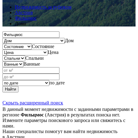
Недвижимость за рубежом
Австрия
Фильцмос
Дома
Дом
Состояние
Цена
Спальни
Ванные
по дате
Найти
Скрыть расширенный поиск
В данный момент недвижимости с заданными параметрами в
регионе
Фильцмос
(Австрия) в результатах поиска нет.
Измените параметры поискового запроса или свяжитесь с
нами.
Наши специалисты помогут вам найти недвижимость
в Австрии.