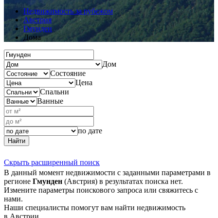
Недвижимость за рубежом
Австрия
Гмунден
Дома
Дом
Состояние
Цена
Спальни
Ванные
по дате
Найти
Скрыть расширенный поиск
В данный момент недвижимости с заданными параметрами в
регионе
Гмунден
(Австрия) в результатах поиска нет.
Измените параметры поискового запроса или свяжитесь с
нами.
Наши специалисты помогут вам найти недвижимость
в Австрии.