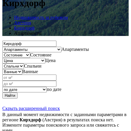
Кирхдорф
Недвижимость за рубежом
Австрия
Кирхдорф
Апартаменты
Апартаменты
Состояние
Цена
Спальни
Ванные
по дате
Найти
Скрыть расширенный поиск
В данный момент недвижимости с заданными параметрами в
регионе
Кирхдорф
(Австрия) в результатах поиска нет.
Измените параметры поискового запроса или свяжитесь с
нами.