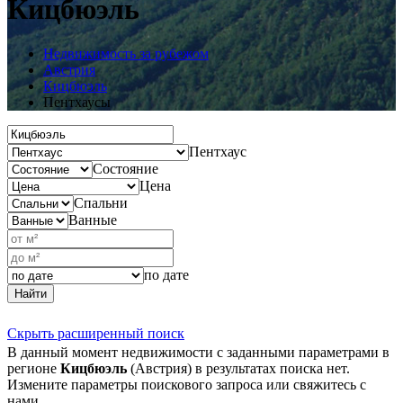
Кицбюэль
Недвижимость за рубежом
Австрия
Кицбюэль
Пентхаусы
Пентхаус
Состояние
Цена
Спальни
Ванные
по дате
Найти
Скрыть расширенный поиск
В данный момент недвижимости с заданными параметрами в
регионе
Кицбюэль
(Австрия) в результатах поиска нет.
Измените параметры поискового запроса или свяжитесь с
нами.