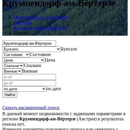
Крумпендорф-ам-Вёртерзе
Недвижимость за рубежом
Австрия
Крумпендорф-ам-Вёртерзе
Бунгало
Бунгало
Состояние
Цена
Спальни
Ванные
по дате
Найти
Скрыть расширенный поиск
В данный момент недвижимости с заданными параметрами в
регионе
Крумпендорф-ам-Вёртерзе
(Австрия) в результатах
поиска нет.
Измените параметры поискового запроса или свяжитесь с