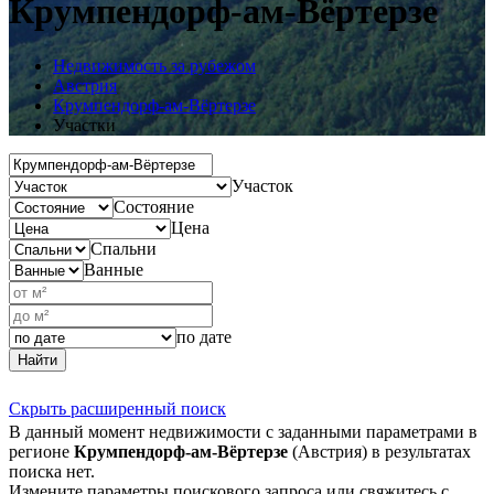
Крумпендорф-ам-Вёртерзе
Недвижимость за рубежом
Австрия
Крумпендорф-ам-Вёртерзе
Участки
Участок
Состояние
Цена
Спальни
Ванные
по дате
Найти
Скрыть расширенный поиск
В данный момент недвижимости с заданными параметрами в
регионе
Крумпендорф-ам-Вёртерзе
(Австрия) в результатах
поиска нет.
Измените параметры поискового запроса или свяжитесь с