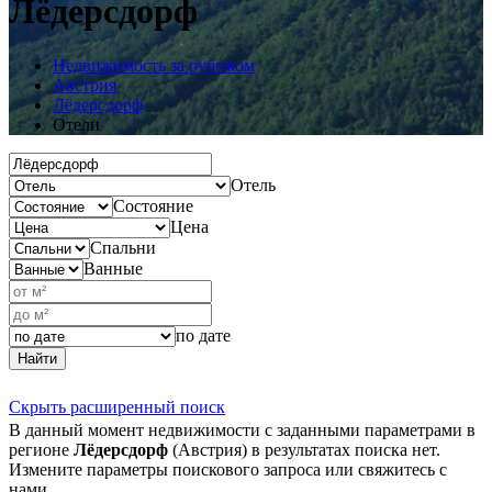
Лёдерсдорф
Недвижимость за рубежом
Австрия
Лёдерсдорф
Отели
Отель
Состояние
Цена
Спальни
Ванные
по дате
Найти
Скрыть расширенный поиск
В данный момент недвижимости с заданными параметрами в
регионе
Лёдерсдорф
(Австрия) в результатах поиска нет.
Измените параметры поискового запроса или свяжитесь с
нами.