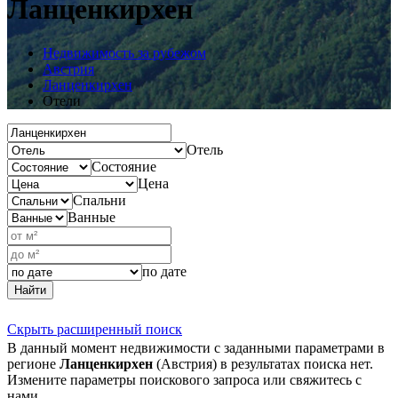
Ланценкирхен
Недвижимость за рубежом
Австрия
Ланценкирхен
Отели
Отель
Состояние
Цена
Спальни
Ванные
по дате
Найти
Скрыть расширенный поиск
В данный момент недвижимости с заданными параметрами в
регионе
Ланценкирхен
(Австрия) в результатах поиска нет.
Измените параметры поискового запроса или свяжитесь с
нами.