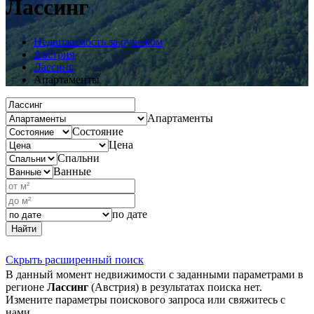
Лассинг
Недвижимость за рубежом
Австрия
Лассинг
Апартаменты
Апартаменты
Состояние
Цена
Спальни
Ванные
по дате
Найти
Скрыть расширенный поиск
В данный момент недвижимости с заданными параметрами в
регионе
Лассинг
(Австрия) в результатах поиска нет.
Измените параметры поискового запроса или свяжитесь с
нами.