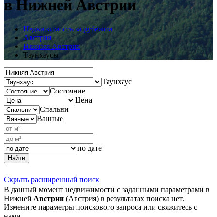
в Нижней Австрии
Недвижимость за рубежом
Австрия
Нижняя Австрия
Таунхаусы
Таунхаус
Состояние
Цена
Спальни
Ванные
по дате
Найти
Скрыть расширенный поиск
В данный момент недвижимости с заданными параметрами в
Нижней
Австрии
(Австрия) в результатах поиска нет.
Измените параметры поискового запроса или свяжитесь с
нами.