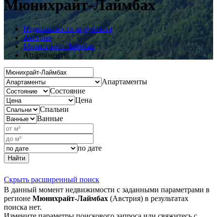
Мюнихрайт-Лаймбах
Недвижимость за рубежом
Австрия
Мюнихрайт-Лаймбах
Апартаменты
Апартаменты
Состояние
Цена
Спальни
Ванные
по дате
Найти
Скрыть расширенный поиск
В данный момент недвижимости с заданными параметрами в
регионе
Мюнихрайт-Лаймбах
(Австрия) в результатах
поиска нет.
Измените параметры поискового запроса или свяжитесь с