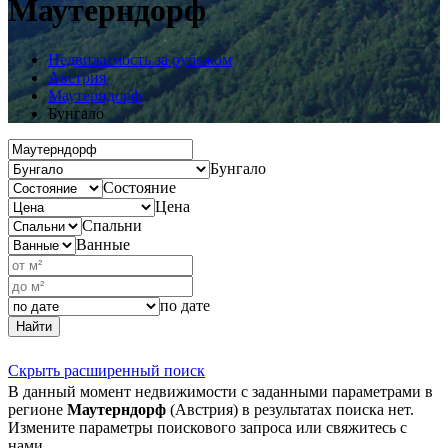
Маутерндорф
Недвижимость за рубежом
Австрия
Маутерндорф
Бунгало
Бунгало
Состояние
Цена
Спальни
Ванные
по дате
Найти
Скрыть расширенный поиск
В данный момент недвижимости с заданными параметрами в
регионе
Маутерндорф
(Австрия) в результатах поиска нет.
Измените параметры поискового запроса или свяжитесь с
нами.