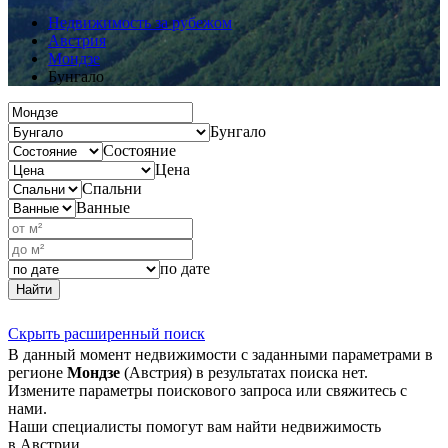
Недвижимость за рубежом
Австрия
Мондзе
Бунгало
Бунгало
Состояние
Цена
Спальни
Ванные
по дате
Найти
Скрыть расширенный поиск
В данный момент недвижимости с заданными параметрами в
регионе
Мондзе
(Австрия) в результатах поиска нет.
Измените параметры поискового запроса или свяжитесь с
нами.
Наши специалисты помогут вам найти недвижимость
в Австрии.