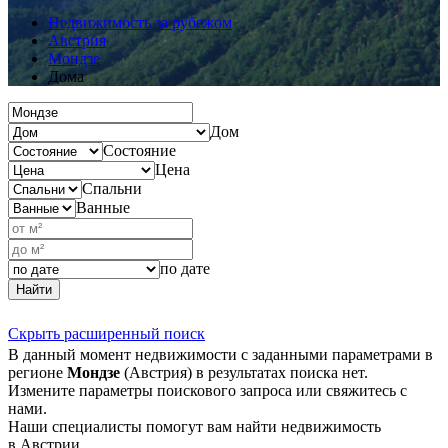
Недвижимость за рубежом
Австрия
Мондзе
Дома
Дом
Состояние
Цена
Спальни
Ванные
по дате
Найти
Скрыть расширенный поиск
В данный момент недвижимости с заданными параметрами в
регионе
Мондзе
(Австрия) в результатах поиска нет.
Измените параметры поискового запроса или свяжитесь с
нами.
Наши специалисты помогут вам найти недвижимость
в Австрии.