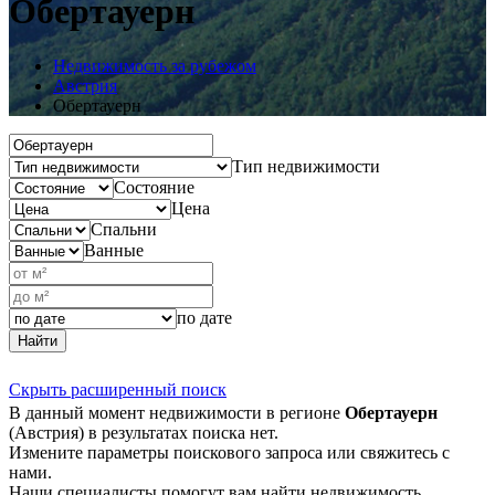
Обертауерн
Недвижимость за рубежом
Австрия
Обертауерн
Тип недвижимости
Состояние
Цена
Спальни
Ванные
по дате
Найти
Скрыть расширенный поиск
В данный момент недвижимости в регионе
Обертауерн
(Австрия) в результатах поиска нет.
Измените параметры поискового запроса или свяжитесь с
нами.
Наши специалисты помогут вам найти недвижимость