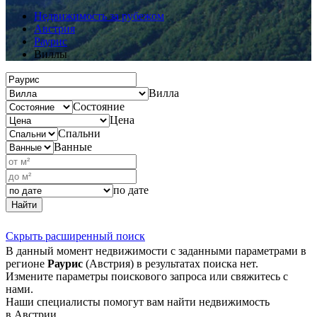
Недвижимость за рубежом
Австрия
Раурис
Виллы
Вилла
Состояние
Цена
Спальни
Ванные
по дате
Найти
Скрыть расширенный поиск
В данный момент недвижимости с заданными параметрами в
регионе
Раурис
(Австрия) в результатах поиска нет.
Измените параметры поискового запроса или свяжитесь с
нами.
Наши специалисты помогут вам найти недвижимость
в Австрии.