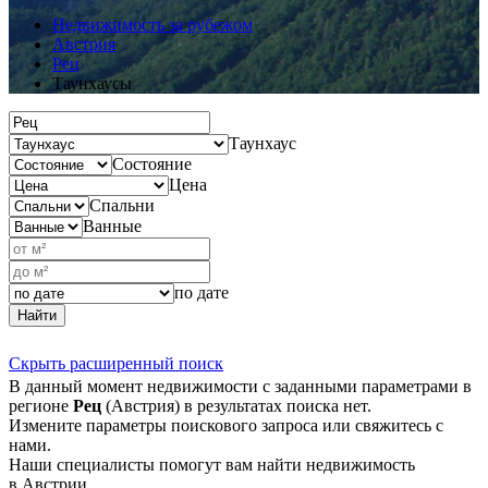
Недвижимость за рубежом
Австрия
Рец
Таунхаусы
Таунхаус
Состояние
Цена
Спальни
Ванные
по дате
Найти
Скрыть расширенный поиск
В данный момент недвижимости с заданными параметрами в
регионе
Рец
(Австрия) в результатах поиска нет.
Измените параметры поискового запроса или свяжитесь с
нами.
Наши специалисты помогут вам найти недвижимость
в Австрии.