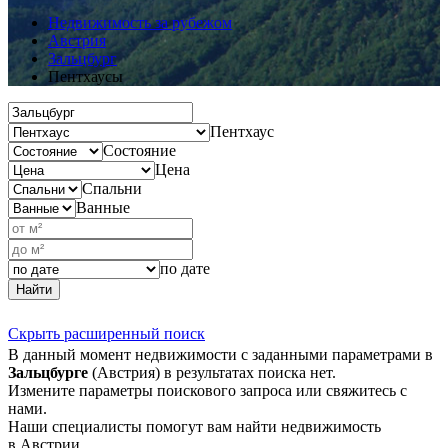
Недвижимость за рубежом
Австрия
Зальцбург
Пентхаусы
Пентхаус
Состояние
Цена
Спальни
Ванные
по дате
Найти
Скрыть расширенный поиск
В данный момент недвижимости с заданными параметрами в
Зальцбурге
(Австрия) в результатах поиска нет.
Измените параметры поискового запроса или свяжитесь с
нами.
Наши специалисты помогут вам найти недвижимость
в Австрии.