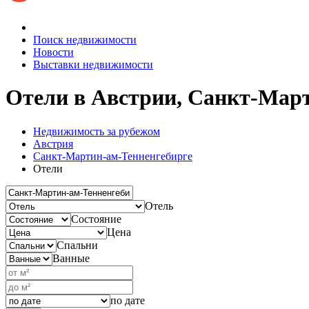
Поиск недвижимости
Новости
Выставки недвижимости
Отели в Австрии, Санкт-Мар
Недвижимость за рубежом
Австрия
Санкт-Мартин-ам-Тенненгебирге
Отели
Отель
Состояние
Цена
Спальни
Ванные
по дате