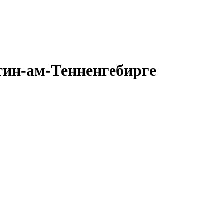
тин-ам-Тенненгебирге