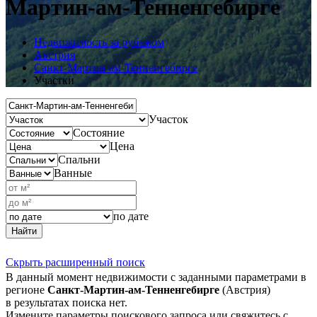
Мартин-ам-Тенненгебирге
Недвижимость за рубежом
Австрия
Санкт-Мартин-ам-Тенненгебирге
Участки
Участок
Состояние
Цена
Спальни
Ванные
по дате
Найти
Скрыть расширенный поиск
В данный момент недвижимости с заданными параметрами в
регионе
Санкт-Мартин-ам-Тенненгебирге
(Австрия)
в результатах поиска нет.
Измените параметры поискового запроса или свяжитесь с