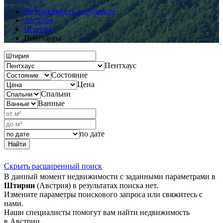
Недвижимость за рубежом
Австрия
Штирия
Пентхаусы
Пентхаус
Состояние
Цена
Спальни
Ванные
по дате
Найти
Скрыть расширенный поиск
В данный момент недвижимости с заданными параметрами в
Штирии
(Австрия) в результатах поиска нет.
Измените параметры поискового запроса или свяжитесь с
нами.
Наши специалисты помогут вам найти недвижимость
в Австрии.