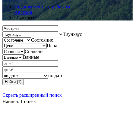
Недвижимость за рубежом
Австрия
Таунхаусы
Таунхаус
Состояние
Цена
Спальни
Ванные
по дате
Найти (1)
Скрыть расширенный поиск
Найден:
1
объект