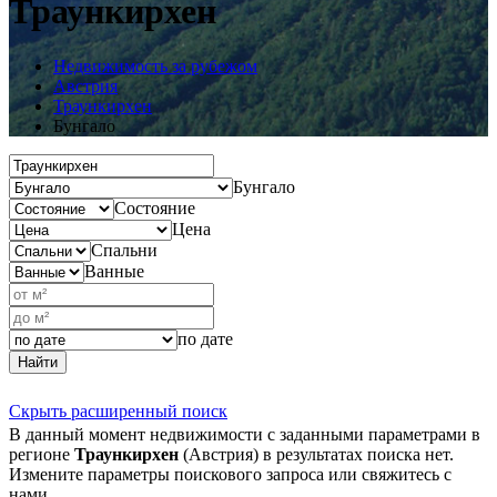
Траункирхен
Недвижимость за рубежом
Австрия
Траункирхен
Бунгало
Бунгало
Состояние
Цена
Спальни
Ванные
по дате
Найти
Скрыть расширенный поиск
В данный момент недвижимости с заданными параметрами в
регионе
Траункирхен
(Австрия) в результатах поиска нет.
Измените параметры поискового запроса или свяжитесь с
нами.