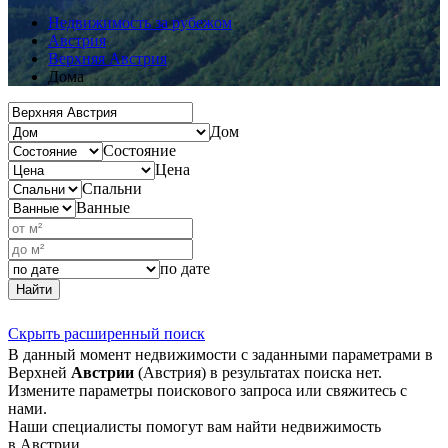
Недвижимость за рубежом
Австрия
Верхняя Австрия
Дома
Дом
Состояние
Цена
Спальни
Ванные
по дате
Найти
Скрыть расширенный поиск
В данный момент недвижимости с заданными параметрами в
Верхней
Австрии
(Австрия) в результатах поиска нет.
Измените параметры поискового запроса или свяжитесь с
нами.
Наши специалисты помогут вам найти недвижимость
в Австрии.