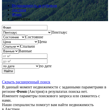
Недвижимость за рубежом
Австрия
Фомп
Пентхаусы
Пентхаус
Состояние
Цена
Спальни
Ванные
по дате
Найти
Скрыть расширенный поиск
В данный момент недвижимости с заданными параметрами в
регионе
Фомп
(Австрия) в результатах поиска нет.
Измените параметры поискового запроса или свяжитесь с
нами.
Наши специалисты помогут вам найти недвижимость
в Австрии.