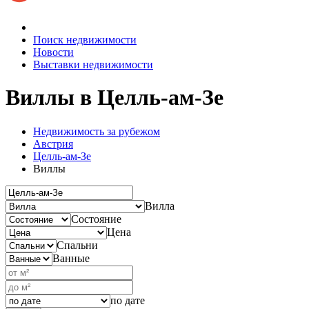
Поиск недвижимости
Новости
Выставки недвижимости
Виллы
в Целль-ам-Зе
Недвижимость за рубежом
Австрия
Целль-ам-Зе
Виллы
Вилла
Состояние
Цена
Спальни
Ванные
по дате