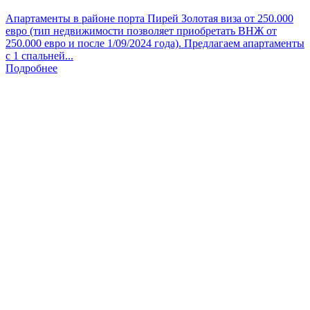
Апартаменты в районе порта Пирей Золотая виза от 250.000
евро (тип недвижимости позволяет приобретать ВНЖ от
250.000 евро и после 1/09/2024 года). Предлагаем апартаменты
с 1 спальней...
Подробнее