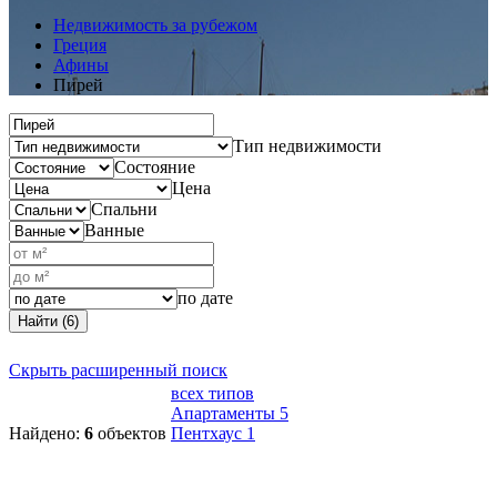
Недвижимость за рубежом
Греция
Афины
Пирей
Тип недвижимости
Состояние
Цена
Спальни
Ванные
по дате
Найти (6)
Скрыть расширенный поиск
всех типов
Апартаменты
5
Найдено:
6
объектов
Пентхаус
1