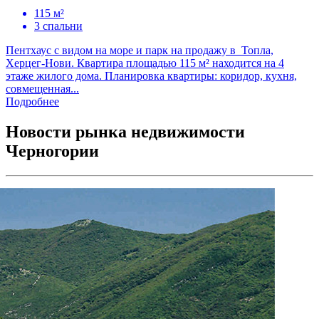
115 м²
3 спальни
Пентхаус с видом на море и парк на продажу в Топла,
Херцег-Нови. Квартира площадью 115 м² находится на 4
этаже жилого дома. Планировка квартиры: коридор, кухня,
совмещенная...
Подробнее
Новости рынка недвижимости
Черногории