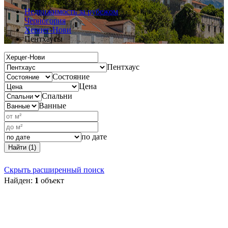
Недвижимость за рубежом
Черногория
Херцег-Нови
Пентхаусы
Пентхаус
Состояние
Цена
Спальни
Ванные
по дате
Найти (1)
Скрыть расширенный поиск
Найден:
1
объект