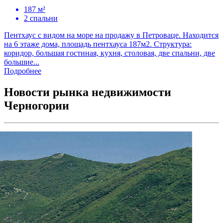
187 м²
2 спальни
Пентхаус с видом на море на продажу в Петроваце. Находится
на 6 этаже дома, площадь пентхауса 187м2. Структура:
коридор, большая гостиная, кухня, столовая, две спальни, две
большие...
Подробнее
Новости рынка недвижимости
Черногории