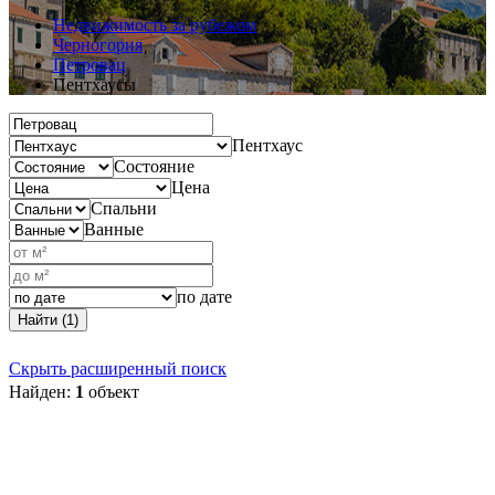
Недвижимость за рубежом
Черногория
Петровац
Пентхаусы
Пентхаус
Состояние
Цена
Спальни
Ванные
по дате
Найти (1)
Скрыть расширенный поиск
Найден:
1
объект