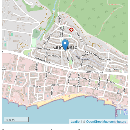
300 m
Leaflet
| ©
OpenStreetMap contributors