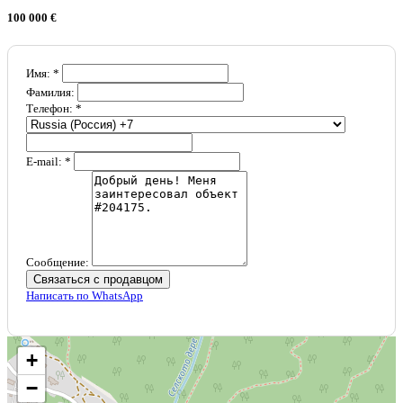
100 000 €
Имя: *
Фамилия:
Телефон: *
E-mail: *
Сообщение:
Связаться с продавцом
Написать по WhatsApp
+
−