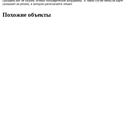
Продавец мог не указать точные географические координаты. В таком случае метка на карте
указывает на регион, в котором располагается объект.
Похожие объекты