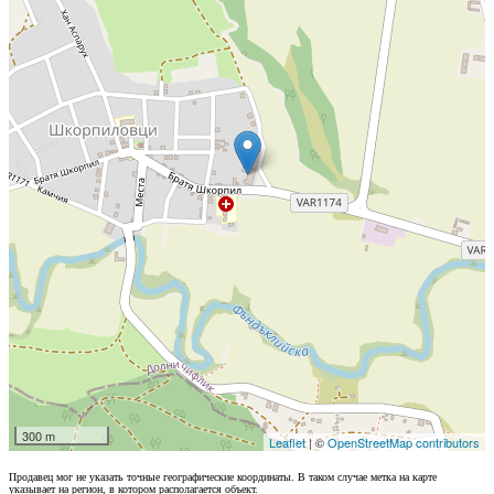
300 m
Leaflet
| ©
OpenStreetMap contributors
Продавец мог не указать точные географические координаты. В таком случае метка на карте
указывает на регион, в котором располагается объект.