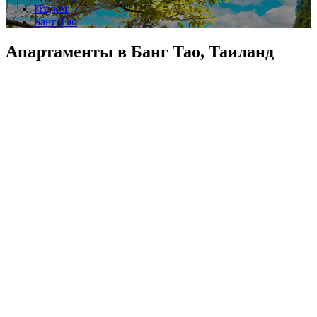
Пхукет
Банг Тао
Апартаменты в Банг Тао, Таиланд