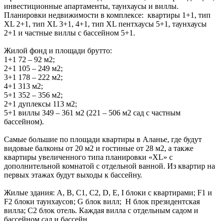
инвестиционные апартаменты, таунхаусы и виллы.
Планировки недвижимости в комплексе: квартиры 1+1, тип
XL 2+1, тип XL 3+1, 4+1, тип XL пентхаусы 5+1, таунхаусы
2+1 и частные виллы с бассейном 5+1.
Жилой фонд и площади брутто:
1+1 72 – 92 м2;
2+1 105 – 249 м2;
3+1 178 – 222 м2;
4+1 313 м2;
5+1 352 – 356 м2;
2+1 дуплексы 113 м2;
5+1 виллы 349 – 361 м2 (221 – 506 м2 сад с частным
бассейном).
Самые большие по площади квартиры в Аланье, где будут
видовые балконы от 20 м2 и гостиные от 28 м2, а также
квартиры увеличенного типа планировки «XL» с
дополнительной комнатой с отдельной ванной. Из квартир на
первых этажах будут выходы к бассейну.
Жилые здания: A, B, С1, C2, D, E, I блоки с квартирами; F1 и
F2 блоки таунхаусов; G блок вилл; H блок президентская
вилла; C2 блок отель. Каждая вилла с отдельным садом и
бассейном сад и бассейн.