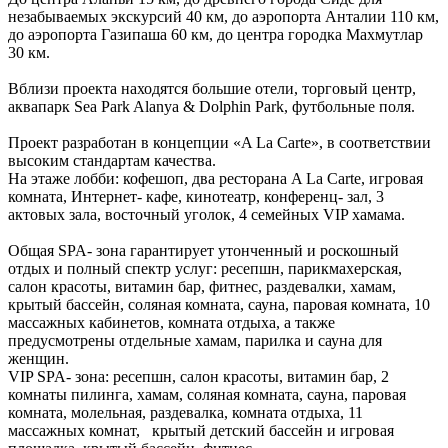
незабываемых экскурсий 40 км, до аэропорта Анталии 110 км,
до аэропорта Газипаша 60 км, до центра городка Махмутлар
30 км.
Вблизи проекта находятся большие отели, торговый центр,
аквапарк Sea Park Alanya & Dolphin Park, футбольные поля.
Проект разработан в концепции «A La Carte», в соответствии
высоким стандартам качества.
На этаже лобби: кофешоп, два ресторана A La Carte, игровая
комната, Интернет- кафе, кинотеатр, конференц- зал, 3
актовых зала, восточный уголок, 4 семейных VIP хамама.
Общая SPA- зона гарантирует утонченный и роскошный
отдых и полный спектр услуг: ресепшн, парикмахерская,
салон красоты, витамин бар, фитнес, раздевалки, хамам,
крытый бассейн, соляная комната, сауна, паровая комната, 10
массажных кабинетов, комната отдыха, а также
предусмотрены отдельные хамам, парилка и сауна для
женщин.
VIP SPA- зона: ресепшн, салон красоты, витамин бар, 2
комнаты пилинга, хамам, соляная комната, сауна, паровая
комната, молельная, раздевалка, комната отдыха, 11
массажных комнат, крытый детский бассейн и игровая