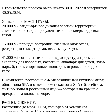
Строительство проекта было начато 30.01.2022 и завершится
30.05.2024.
Уникальные МАСШТАБЫ:
20.000 м2 ландшафтного дизайна зеленой территории:
апельсиновые сады, прогулочные зоны, скверы, деревья,
газон.
15.000 м2 площадь застройки: главный блок отеля,
резиденции с квартирами, виллы, таунхаусы.
41.000 м2 социальные зоны, инфраструктура проекта:
аквапарк для взрослых, бассейны, аквапарк для детей, луна-
парк, бутики, спортивные площадки, игровые площадки,
кафе.
В комплексе: рестораны с 4- мя различными кухнями мира;
общая зона SPA и отдельно женская зона SPA c бассейном;
фитнес- зоны и роскошный лаунж- ресторан на крыше с
прекрасным видом на море.
РАСПОЛОЖЕНИЕ:
Расстояние до моря 300 м, трансфер от комплекса.
До центра Аланьи 15 км, до древнего города Сиде для