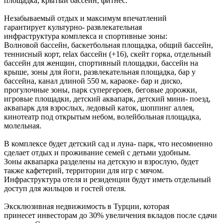
площадка, крытый бассейн, фитнес.
Незабываемый отдых и максимум впечатлений
гарантирует культурно- развлекательная
инфраструктура комплекса и спортивные зоны:
Волновой бассейн, баскетбольная площадка, общий бассейн,
теннисный корт, relax бассейн (+16), скейт горка, отдельный
бассейн для женщин, спортивный площадки, бассейн на
крыше, зоны для йоги, развлекательная площадка, бар у
бассейна, канал длиной 550 м, караоке- бар и диско,
прогулочные зоны, парк супергероев, беговые дорожки,
игровые площадки, детский аквапарк, детский мини- поезд,
аквапарк для взрослых, ледовый каток, шоппинг аллея,
кинотеатр под открытым небом, волейбольная площадка,
молельная.
В комплексе будет детский сад и луна- парк, что несомненно
сделает отдых и проживание семей с детьми удобным.
Зоны аквапарка разделены на детскую и взрослую, будет
также кафетерий, территории для игр с мячом.
Инфраструктура отеля и резиденции будут иметь отдельный
доступ для жильцов и гостей отеля.
Эксклюзивная недвижимость в Турции, которая
принесет инвесторам до 30% увеличения вкладов после сдачи