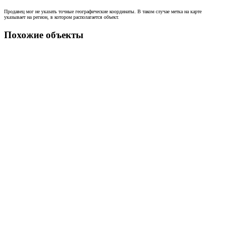
Продавец мог не указать точные географические координаты. В таком случае метка на карте
указывает на регион, в котором располагается объект.
Похожие объекты