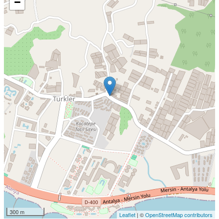
−
300 m
Leaflet
| ©
OpenStreetMap contributors