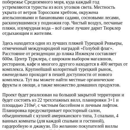
побережье Средиземного моря, куда каждый год
устремляются туристы из всех уголков света. Местность
укрыта от ветров Торосским хребтом, окружена
апельсиновыми и банановыми садами, сосновыми лесами,
раскинувшимися у подножия гор. Чистый воздух, песчаные
пляжи, изумрудная вода – всё самое лучшее дарит Тюрклер
отдыхающим и жителям.
Здесь находится один из лучших пляжей Турецкой Ривьеры,
отмеченный международной наградой «Голубой флаг».
Расстояние от резиденции до пляжа Инжекум составляет
600м. Центр Турклера, с широким выбором магазинов,
ресторанов, кафе и многого другого находится в 400 метрах от
комплекса. Крупнейший колоритный турецкий рынок,
еженедельно проходит в пешей доступности от нового
комплекса. Тут вы можете найти местные органические
фрукты и овощи, а также множество домашних продуктов.
Проект будет реализован на большой закрытой территории и
будет состоять из 22 трехэтажных вилл, планировки 3+1 и
площадью 210м², с частным бассейном и личным лифтом.
Планировка предусматривает просторный салон,
объединенный с кухней американского типа, 3 спальни, 4
ванных комнаты (для каждой спальни и гостиной),
гардеробную и джакузи. По желанию покупателей виллы