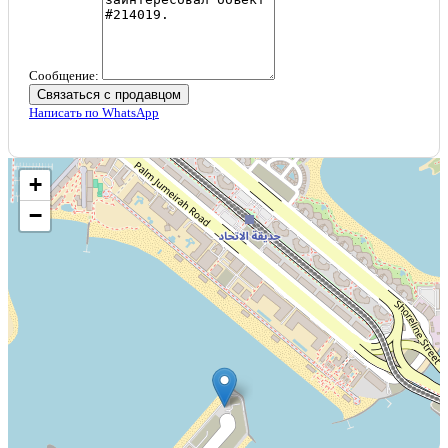
Сообщение:
Связаться с продавцом
Написать по WhatsApp
+
−