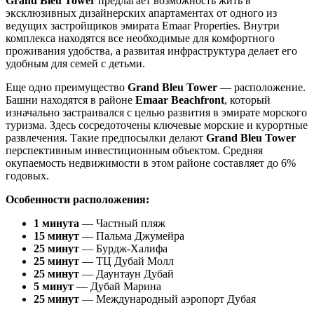
Grand Bleu Tower
предлагает возможность жить в
эксклюзивных дизайнерских апартаментах от одного из
ведущих застройщиков эмирата Emaar Properties. Внутри
комплекса находятся все необходимые для комфортного
проживания удобства, а развитая инфраструктура делает его
удобным для семей с детьми.
Еще одно преимущество
Grand Bleu Tower
— расположение.
Башни находятся в районе
Emaar Beachfront
, который
изначально застраивался с целью развития в эмирате морского
туризма. Здесь сосредоточены ключевые морские и курортные
развлечения. Такие предпосылки делают
Grand Bleu Tower
перспективным инвестиционным объектом. Средняя
окупаемость недвижимости в этом районе составляет до 6%
годовых.
Особенности расположения:
1 минута
— Частный пляж
15 минут
— Пальма Джумейра
25 минут
— Бурдж-Халифа
25 минут
— ТЦ Дубай Молл
25 минут
— Даунтаун Дубай
5 минут
— Дубай Марина
25 минут
— Международный аэропорт Дубая