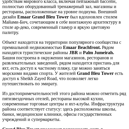
удобствам мирового класса, включая пейзажный бассейн,
полностью оборудованный тренажерный зал, магазины и
рестораны, расположенные на уровне подиума. Внешний
дизайн
Emaar Grand Bleu Tower
был вдохновлен стилем
Майами-Бич, сочетающим в себе винтажную архитектуру в
стиле ар-деко, современный гламур и яркую цветовую
палитру.
Объект находится на территории популярного сообщества с
премиальной недвижимостью
Emaar Beachfront.
Рядом
находятся туристические районы
JBR
и
Palm Jumeirah.
Башня построена в окружении магазинов, ресторанов и
развлекательных заведений, рядом находится пристань для
яхт, есть доступ к частному пляжу, где можно заняться
морскими видами спорта. У жителей
Grand Bleu Tower
есть
доступ к Sheikh Zayed Road, что позволяет легко
путешествовать по эмирату.
Из достопримечательностей этого района можно отметить ряд
пятизвездочных отелей, рестораны высокой кухни,
современные торговые центры и яхт-клубы. Инфраструктура
района соответствует статусу: здесь расположены школы,
банки, медицинские клиники, офисы государственных
учреждений и супермаркеты.