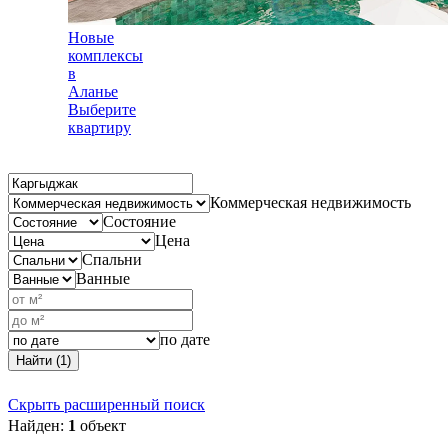
Новые
комплексы
в
Аланье
Выберите
квартиру
Коммерческая недвижимость
Состояние
Цена
Спальни
Ванные
по дате
Найти (1)
Скрыть расширенный поиск
Найден:
1
объект