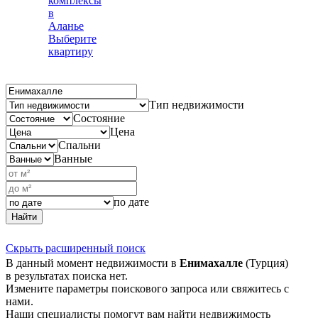
комплексы
в
Аланье
Выберите
квартиру
Тип недвижимости
Состояние
Цена
Спальни
Ванные
по дате
Найти
Скрыть расширенный поиск
В данный момент недвижимости в
Енимахалле
(Турция)
в результатах поиска нет.
Измените параметры поискового запроса или свяжитесь с
нами.
Наши специалисты помогут вам найти недвижимость