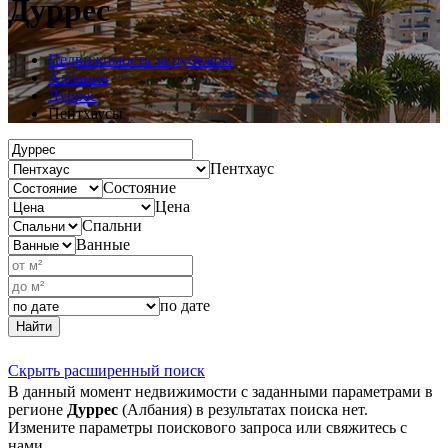
Дуррес
Недвижимость за рубежом
Албания
Дуррес
Пентхаусы
Пентхаус
Состояние
Цена
Спальни
Ванные
по дате
Найти
Скрыть расширенный поиск
В данный момент недвижимости с заданными параметрами в
регионе
Дуррес
(Албания) в результатах поиска нет.
Измените параметры поискового запроса или свяжитесь с
нами.