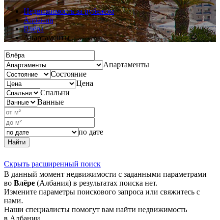
Недвижимость за рубежом
Албания
Влёра
Апартаменты
Апартаменты
Состояние
Цена
Спальни
Ванные
по дате
Найти
Скрыть расширенный поиск
В данный момент недвижимости с заданными параметрами
во
Влёре
(Албания) в результатах поиска нет.
Измените параметры поискового запроса или свяжитесь с
нами.
Наши специалисты помогут вам найти недвижимость
в Албании.