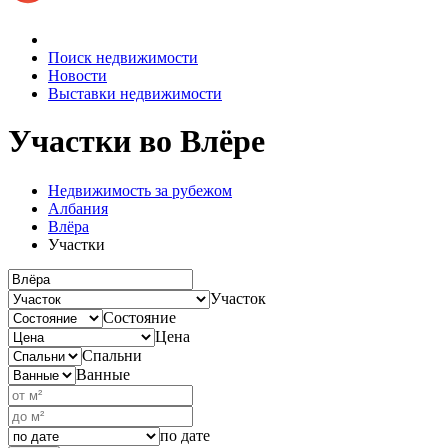
Поиск недвижимости
Новости
Выставки недвижимости
Участки
во Влёре
Недвижимость за рубежом
Албания
Влёра
Участки
Участок
Состояние
Цена
Спальни
Ванные
по дате