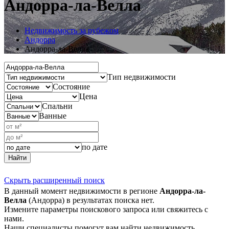
Андорра-ла-Велла
Недвижимость за рубежом
Андорра
Андорра-ла-Велла
Тип недвижимости
Состояние
Цена
Спальни
Ванные
по дате
Найти
Скрыть расширенный поиск
В данный момент недвижимости в регионе
Андорра-ла-
Велла
(Андорра) в результатах поиска нет.
Измените параметры поискового запроса или свяжитесь с
нами.
Наши специалисты помогут вам найти недвижимость