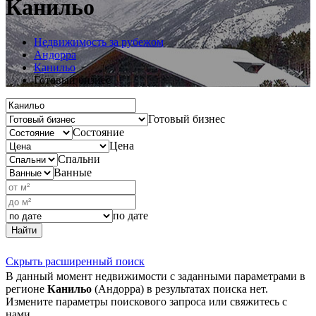
Канильо
Недвижимость за рубежом
Андорра
Канильо
Готовый бизнес
Готовый бизнес
Состояние
Цена
Спальни
Ванные
по дате
Найти
Скрыть расширенный поиск
В данный момент недвижимости с заданными параметрами в
регионе
Канильо
(Андорра) в результатах поиска нет.
Измените параметры поискового запроса или свяжитесь с
нами.