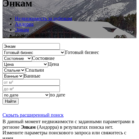
Энкам
Недвижимость за рубежом
Андорра
Энкам
Готовый бизнес
Готовый бизнес
Состояние
Цена
Спальни
Ванные
по дате
Найти
Скрыть расширенный поиск
В данный момент недвижимости с заданными параметрами в
регионе
Энкам
(Андорра) в результатах поиска нет.
Измените параметры поискового запроса или свяжитесь с
нами.