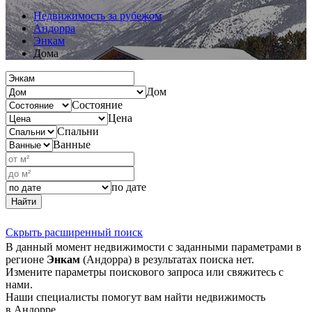
Недвижимость за рубежом
Андорра
Энкам
Дома
Дом
Состояние
Цена
Спальни
Ванные
по дате
Найти
Скрыть расширенный поиск
В данный момент недвижимости с заданными параметрами в
регионе
Энкам
(Андорра) в результатах поиска нет.
Измените параметры поискового запроса или свяжитесь с
нами.
Наши специалисты помогут вам найти недвижимость
в Андорре.