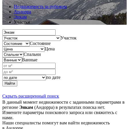
Недвижимость за рубежом
Андорра
Энкам
Участки
Участок
Состояние
Цена
Спальни
Ванные
по дате
Найти
Скрыть расширенный поиск
В данный момент недвижимости с заданными параметрами в
регионе
Энкам
(Андорра) в результатах поиска нет.
Измените параметры поискового запроса или свяжитесь с
нами.
Наши специалисты помогут вам найти недвижимость
в Андорре.