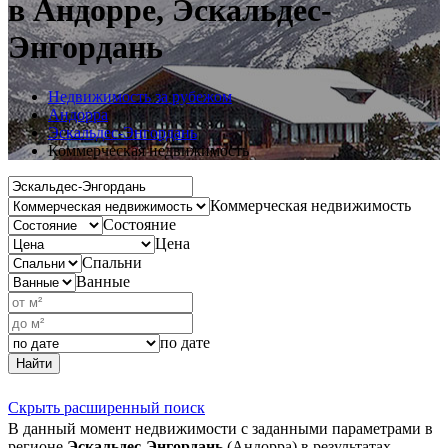
в Андорре, Эскальдес-
Энгордань
Недвижимость за рубежом
Андорра
Эскальдес-Энгордань
Коммерческая недвижимость
Коммерческая недвижимость
Состояние
Цена
Спальни
Ванные
по дате
Найти
Скрыть расширенный поиск
В данный момент недвижимости с заданными параметрами в
регионе
Эскальдес-Энгордань
(Андорра) в результатах