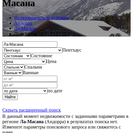
Масана
Недвижимость за рубежом
Андорра
Ла-Масана
Пентхаусы
Пентхаус
Состояние
Цена
Спальни
Ванные
по дате
Найти
Скрыть расширенный поиск
В данный момент недвижимости с заданными параметрами в
регионе
Ла-Масана
(Андорра) в результатах поиска нет.
Измените параметры поискового запроса или свяжитесь с
нами.