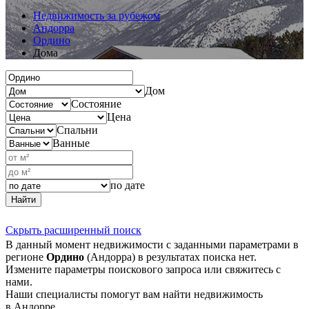
Недвижимость за рубежом
Андорра
Ордино
Дома
Дом
Состояние
Цена
Спальни
Ванные
по дате
Найти
Скрыть расширенный поиск
В данный момент недвижимости с заданными параметрами в
регионе
Ордино
(Андорра) в результатах поиска нет.
Измените параметры поискового запроса или свяжитесь с
нами.
Наши специалисты помогут вам найти недвижимость
в Андорре.