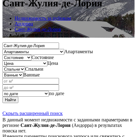
Сант-Жулия-де-Лория
Недвижимость за рубежом
Андорра
Сант-Жулия-де-Лория
Апартаменты
Апартаменты
Состояние
Цена
Спальни
Ванные
по дате
Найти
Скрыть расширенный поиск
В данный момент недвижимости с заданными параметрами в
регионе
Сант-Жулия-де-Лория
(Андорра) в результатах
поиска нет.
Измените параметры поискового запроса или свяжитесь с